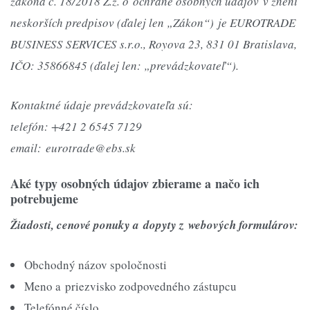
zákona č. 18/2018 Z.z. o ochrane osobných údajov v znení
neskorších predpisov (ďalej len „Zákon“) je EUROTRADE
BUSINESS SERVICES s.r.o., Royova 23, 831 01 Bratislava,
IČO: 35866845 (ďalej len: „prevádzkovateľ“).
Kontaktné údaje prevádzkovateľa sú:
telefón: +421 2 6545 7129
email: eurotrade@ebs.sk
Aké typy osobných údajov zbierame a načo ich
potrebujeme
Žiadosti, cenové ponuky a dopyty z webových formulárov:
Obchodný názov spoločnosti
Meno a priezvisko zodpovedného zástupcu
Telefónné číslo